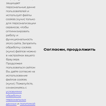
защищает
персональные данне
пользователей и
Индивидуальный предприниматель
использует файлы
Бондарева Юлия Юрьевна
cookies (куки) только
ИНН: 260402328444
для персонализации
ОГРНИП: 315500900003706
сервисов, чтобы
Юридический адрес: 142001 Россия,
оптимизировать
Московская обл. г.Домодедово мкр.Северный,
работу и
ул.Гагарина, д.15 кв.35
функциональность
Расчетный счет: 40802810634250000106
этого сайта. Запретить
Банк: Филиал "Центральный" Банка ВТБ (ПАО)
обработку cookies
Согласен, продолжить
БИК банка:044525411
(куки) файлов можно
К/сч 30101810145250000411
в настройках вашего
браузера.
№ Л035-01255-50/00723421
Продолжая
пользоваться сайтом
Вы даёте согласие на
© All rights reserved
использование
файлов cookies
(куки). Пожалуйста,
ознакомьтесь с
условиями
обработки
персональных
данных
и
политикой