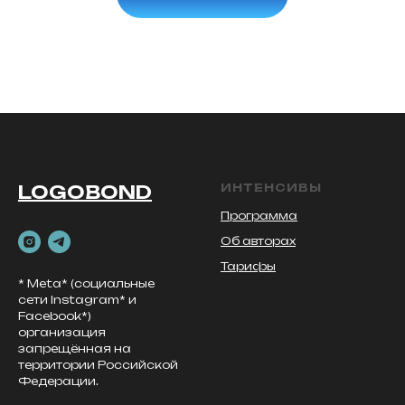
LOGOBOND
ИНТЕНСИВЫ
Программа
Об авторах
Тарифы
* Meta* (социальные
сети Instagram* и
Facebook*)
организация
запрещённая на
территории Российской
Федерации.