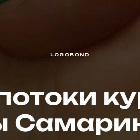
LOGOBOND
потоки ку
 Самарин