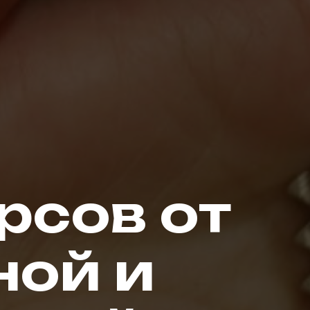
рсов от
ой и