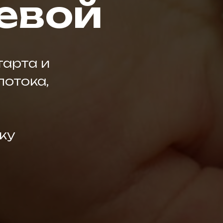
евой
тарта и
потока,
ку