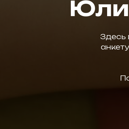
Юли
Здесь 
анкету
П