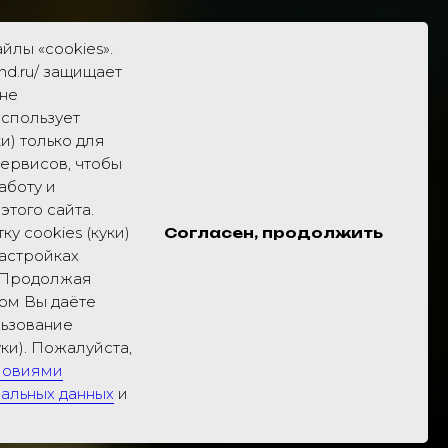
йлы «cookies».
ond.ru/ защищает
не
использует
и) только для
ервисов, чтобы
аботу и
этого сайта.
у cookies (куки)
Согласен, продолжить
астройках
. Продолжая
том Вы даёте
льзование
уки). Пожалуйста,
ловиями
альных данных
и