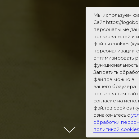
Мы используем фа
Сайт https://logob
персональные дан
пользователей и 
файлы cookies (кук
персонализации с
оптимизировать р
функциональность 
Запретить обработк
файлов можно в н
вашего браузера
пользоваться сай
согласие на испо
файлов cookies (к
ознакомьтесь с
ус
обработки персон
политикой cookies